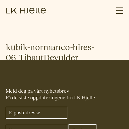
kubik-normanco-hires-
06_TibautDevulder
Meld deg på vårt nyhetsbrev
Få de siste oppdateringene fra LK Hjelle