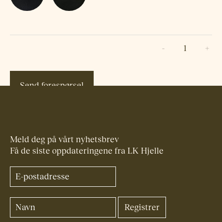
S
i
e
s
Send forespørsel
t
a
F
i
o
r
Meld deg på vårt nyhetsbrev
a
Få de siste oppdateringene fra LK Hjelle
–
A
r
m
l
e
n