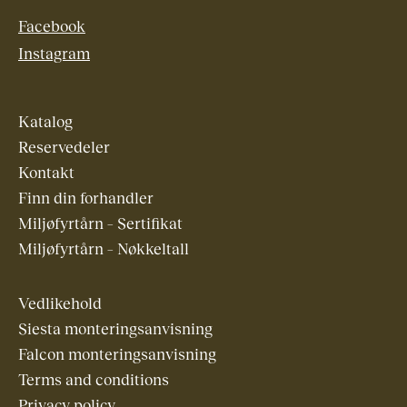
e
r
Facebook
a
Instagram
n
t
a
l
Katalog
l
Reservedeler
Kontakt
Finn din forhandler
Miljøfyrtårn – Sertifikat
Miljøfyrtårn – Nøkkeltall
Vedlikehold
Siesta monteringsanvisning
Falcon monteringsanvisning
Terms and conditions
Privacy policy