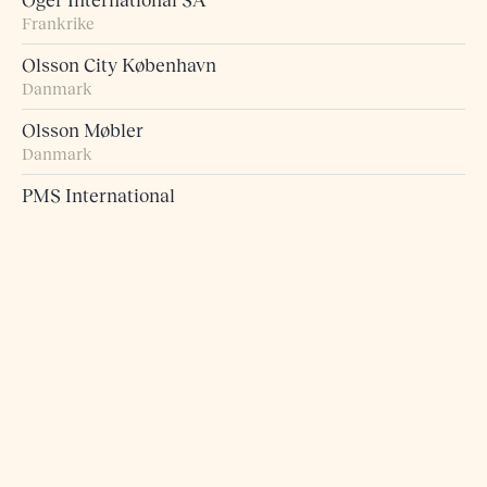
Oger International SA
Frankrike
Olsson City København
Danmark
Olsson Møbler
Danmark
PMS International
Japan
Probst + Eggimann
Sveits
Pur Norsk
Norge
Raumart – Möbel zum Leben
Sveits
Retro Studio
Taiwan