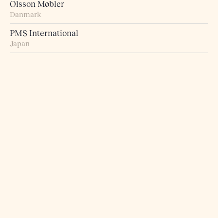
Olsson Møbler
Danmark
PMS International
Japan
Probst + Eggimann
Sveits
Pur Norsk
Norge
Raumart – Möbel zum Leben
Sveits
Retro Studio
Taiwan
Rogn Belysning og Interiør
Norge
Roma 5 Design