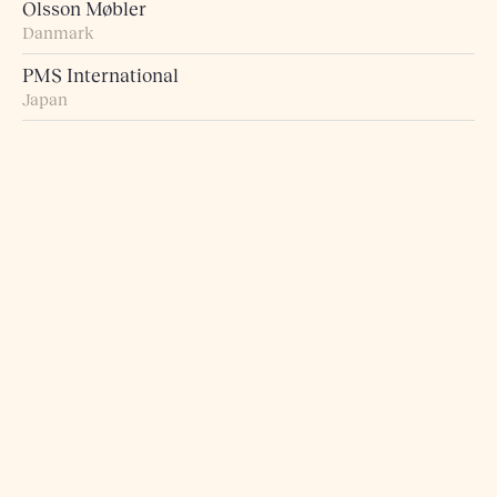
Olsson Møbler
Danmark
PMS International
Japan
Probst + Eggimann
Sveits
Pur Norsk
Norge
Raumart – Möbel zum Leben
Sveits
Retro Studio
Taiwan
Rogn Belysning og Interiør
Norge
Roma 5 Design